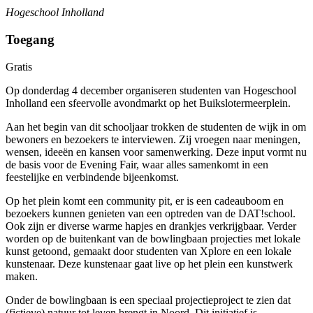
Hogeschool Inholland
Toegang
Gratis
Op donderdag 4 december organiseren studenten van Hogeschool
Inholland een sfeervolle avondmarkt op het Buikslotermeerplein.
Aan het begin van dit schooljaar trokken de studenten de wijk in om
bewoners en bezoekers te interviewen. Zij vroegen naar meningen,
wensen, ideeën en kansen voor samenwerking. Deze input vormt nu
de basis voor de Evening Fair, waar alles samenkomt in een
feestelijke en verbindende bijeenkomst.
Op het plein komt een community pit, er is een cadeauboom en
bezoekers kunnen genieten van een optreden van de DAT!school.
Ook zijn er diverse warme hapjes en drankjes verkrijgbaar. Verder
worden op de buitenkant van de bowlingbaan projecties met lokale
kunst getoond, gemaakt door studenten van Xplore en een lokale
kunstenaar. Deze kunstenaar gaat live op het plein een kunstwerk
maken.
Onder de bowlingbaan is een speciaal projectieproject te zien dat
(fictieve) natuur tot leven brengt in Noord. Dit initiatief is